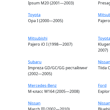
Ipsum M20 (2001—2003)
Presa
Toyota
Mitsub
Opa I (2000—2005)
Pajero
Mitsubishi
Toyot
Pajero iO I (1998—2007)
Kluge
2007)
Subaru
Nissa
Impreza GD/GC/GG рестайлинг
Tiida 
(2002—2005)
Mercedes-Benz
Ford
M-класс W164 (2005—2008)
Explor
Nissan
Nissa
March III (2002—2010)
Bluebi