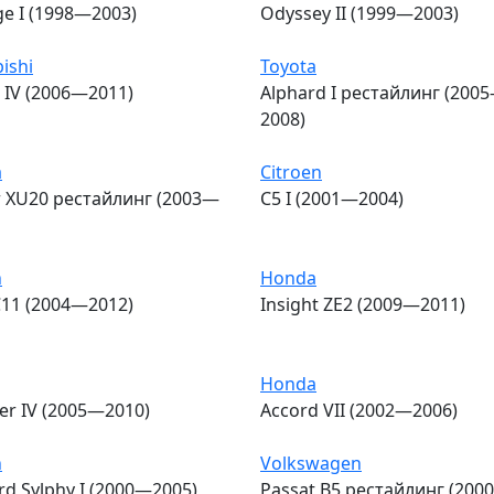
ge I (1998—2003)
Odyssey II (1999—2003)
ishi
Toyota
 IV (2006—2011)
Alphard I рестайлинг (200
2008)
a
Citroen
r XU20 рестайлинг (2003—
C5 I (2001—2004)
n
Honda
C11 (2004—2012)
Insight ZE2 (2009—2011)
Honda
er IV (2005—2010)
Accord VII (2002—2006)
n
Volkswagen
rd Sylphy I (2000—2005)
Passat B5 рестайлинг (200