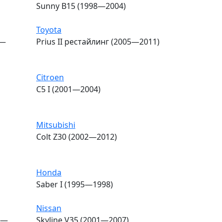
Sunny B15 (1998—2004)
Toyota
5—
Prius II рестайлинг (2005—2011)
Citroen
C5 I (2001—2004)
Mitsubishi
Colt Z30 (2002—2012)
Honda
Saber I (1995—1998)
Nissan
0—
Skyline V35 (2001—2007)