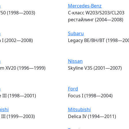
a
Mercedes-Benz
V50 (1998—2003)
C-класс W203/S203/CL203
рестайлинг (2004—2008)
a
Subaru
 I (2002—2008)
Legacy BE/BH/BT (1998—20
a
Nissan
m XV20 (1996—1999)
Skyline V35 (2001—2007)
a
Ford
e III (1998—2001)
Focus I (1998—2004)
ishi
Mitsubishi
 III (1999—2003)
Delica IV (1994—2011)