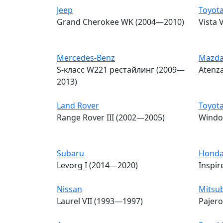
Jeep
Toyot
Grand Cherokee WK (2004—2010)
Vista 
Mercedes-Benz
Mazd
S-класс W221 рестайлинг (2009—
Atenza
2013)
Land Rover
Toyot
Range Rover III (2002—2005)
Windo
Subaru
Hond
Levorg I (2014—2020)
Inspir
Nissan
Mitsub
Laurel VII (1993—1997)
Pajero