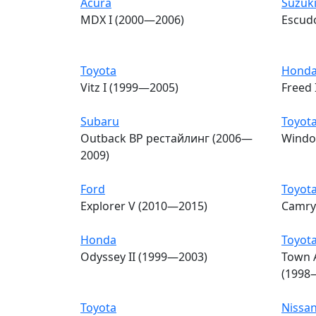
Acura
Suzuk
MDX I (2000—2006)
Escudo
Toyota
Hond
Vitz I (1999—2005)
Freed 
Subaru
Toyot
Outback BP рестайлинг (2006—
Windo
2009)
Ford
Toyot
Explorer V (2010—2015)
Camry
Honda
Toyot
Odyssey II (1999—2003)
Town 
(1998
Toyota
Nissa