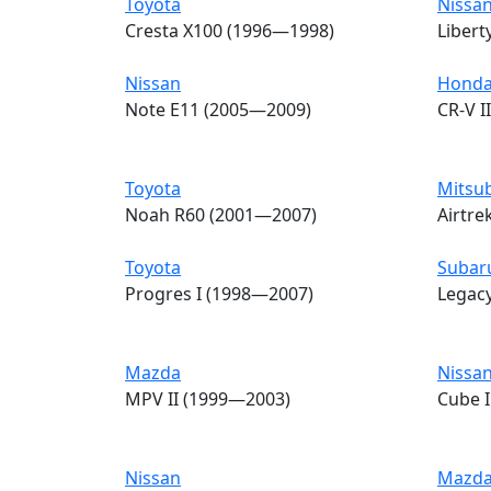
Toyota
Nissa
Cresta X100 (1996—1998)
Libert
Nissan
Hond
Note E11 (2005—2009)
CR-V I
Toyota
Mitsub
Noah R60 (2001—2007)
Airtre
Toyota
Subar
Progres I (1998—2007)
Legac
Mazda
Nissa
MPV II (1999—2003)
Cube 
Nissan
Mazd