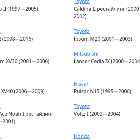
i
Toyota
 II (1997—2005)
Caldina II рестайлинг (200
2002)
a
Toyota
I (2008—2016)
Ipsum M20 (2001—2003)
a
Mitsubishi
m XV30 (2001—2006)
Lancer Cedia IX (2000—2004
a
Nissan
 XV40 (2006—2009)
Pulsar N15 (1995—2000)
a
Toyota
Ace Noah I рестайлинг
Voltz I (2002—2004)
—2001)
n
Honda