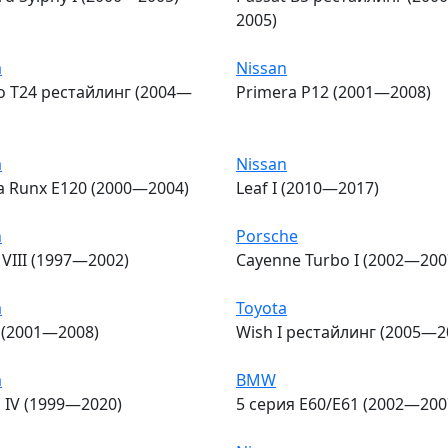
2005)
a
Nissan
o T24 рестайлинг (2004—
Primera P12 (2001—2008)
a
Nissan
la Runx E120 (2000—2004)
Leaf I (2010—2017)
n
Porsche
 VIII (1997—2002)
Cayenne Turbo I (2002—200
a
Toyota
D (2001—2008)
Wish I рестайлинг (2005—2
a
BMW
 IV (1999—2020)
5 серия E60/E61 (2002—200