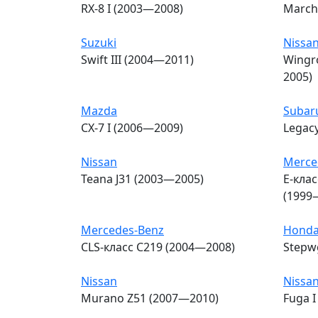
RX-8 I (2003—2008)
March 
Suzuki
Nissa
Swift III (2004—2011)
Wingr
2005)
Mazda
Subar
CX-7 I (2006—2009)
Legac
Nissan
Merce
Teana J31 (2003—2005)
E-кла
(1999
Mercedes-Benz
Hond
CLS-класс C219 (2004—2008)
Stepw
Nissan
Nissa
Murano Z51 (2007—2010)
Fuga 