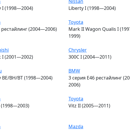
n
Nissan
y I (1998—2004)
Liberty I (1998—2004)
a
Toyota
I рестайлинг (2004—2006)
Mark II Wagon Qualis I (19
1999)
ishi
Chrysler
k I (2001—2002)
300C I (2004—2011)
u
BMW
y BE/BH/BT (1998—2004)
3 серия E46 рестайлинг (2
2006)
n
Toyota
I (1998—2003)
Vitz II (2005—2011)
a
Mazda