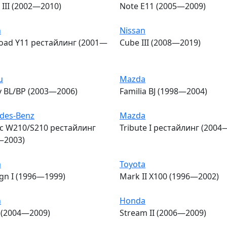
III (2002—2010)
Note E11 (2005—2009)
n
Nissan
oad Y11 рестайлинг (2001—
Cube III (2008—2019)
u
Mazda
y BL/BP (2003—2006)
Familia BJ (1998—2004)
des-Benz
Mazda
сс W210/S210 рестайлинг
Tribute I рестайлинг (2004
—2003)
a
Toyota
gn I (1996—1999)
Mark II X100 (1996—2002)
n
Honda
I (2004—2009)
Stream II (2006—2009)