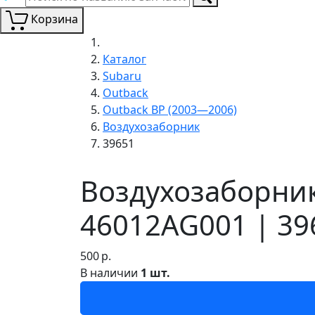
Корзина
Каталог
Subaru
Outback
Outback BP (2003—2006)
Воздухозаборник
39651
Воздухозаборник
46012AG001 | 39
500
р.
В наличии
1 шт.