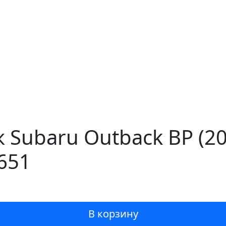
 Subaru Outback BP (2
651
В корзину