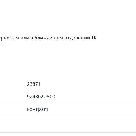
курьером или в ближайшем отделении ТК
23871
924802U500
контракт