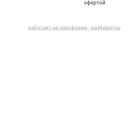
офертой
работает на платформе - разбиратор