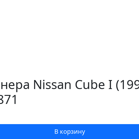
нера Nissan Cube I (1
871
В корзину