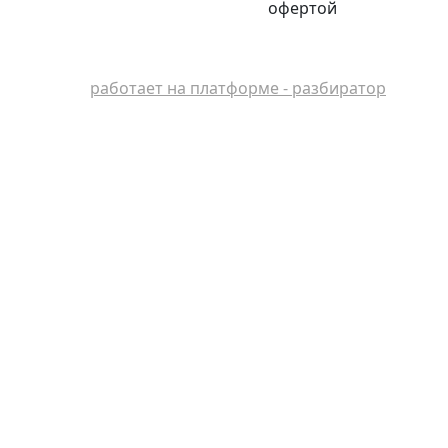
офертой
работает на платформе - разбиратор