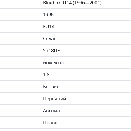
Bluebird U14 (1996—2001)
1996
EU14
Седан
SR18DE
инжектор
1.8
Бензин
Передний
Автомат
Право