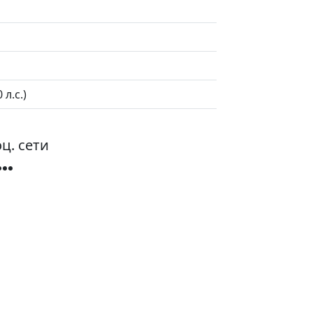
л.с.)
ц. сети