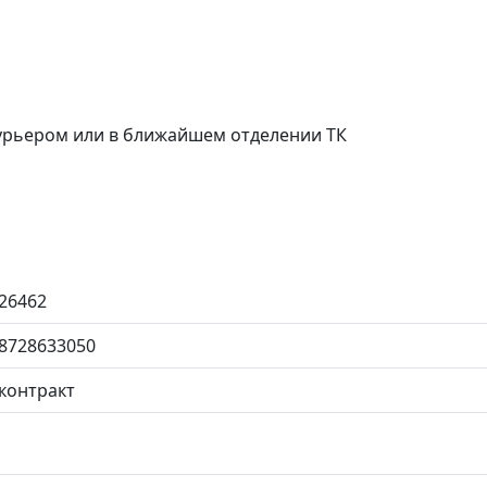
курьером или в ближайшем отделении ТК
26462
8728633050
контракт