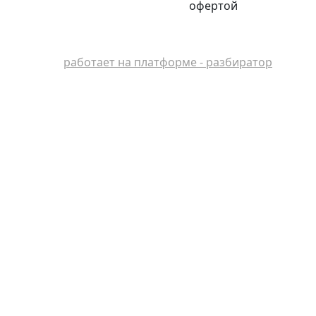
офертой
работает на платформе - разбиратор