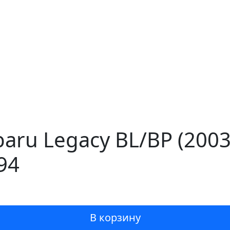
baru Legacy BL/BP (200
94
В корзину