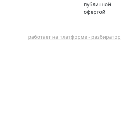
публичной
офертой
работает на платформе - разбиратор