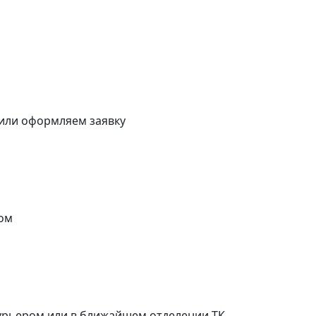
 или оформляем заявку
ом
курьером или в ближайшем отделении ТК