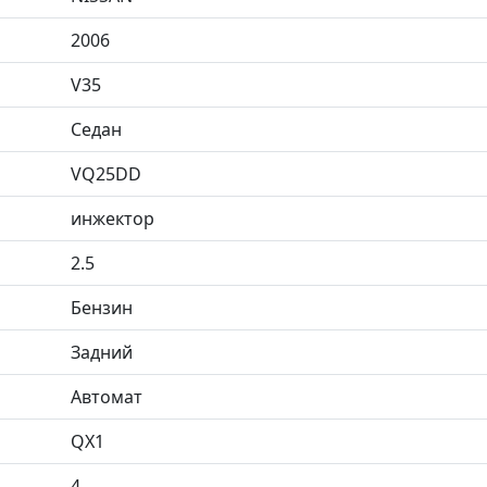
2006
V35
Седан
VQ25DD
инжектор
2.5
Бензин
Задний
Автомат
QX1
4