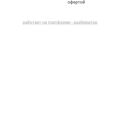
офертой
работает на платформе - разбиратор