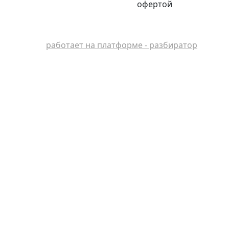
офертой
работает на платформе - разбиратор