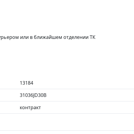
курьером или в ближайшем отделении ТК
13184
31036JD30B
контракт