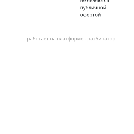
не являются
публичной
офертой
работает на платформе - разбиратор