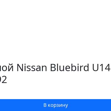
ой Nissan Bluebird U1
92
В корзину