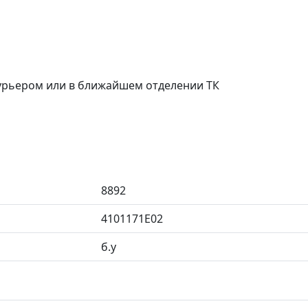
курьером или в ближайшем отделении ТК
8892
4101171E02
б.у