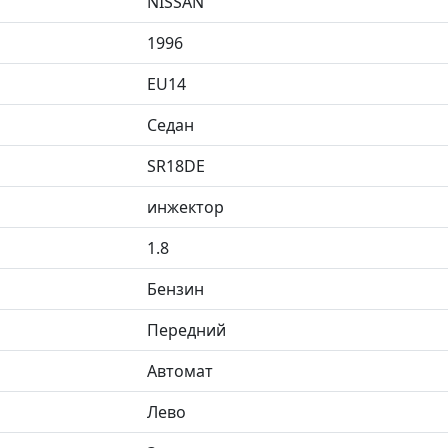
NISSAN
1996
EU14
Седан
SR18DE
инжектор
1.8
Бензин
Передний
Автомат
Лево