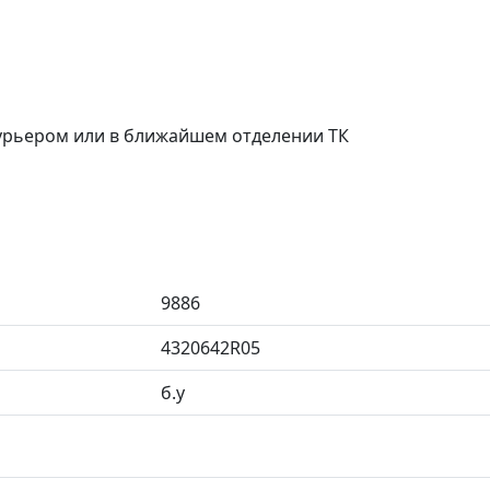
курьером или в ближайшем отделении ТК
9886
4320642R05
б.у