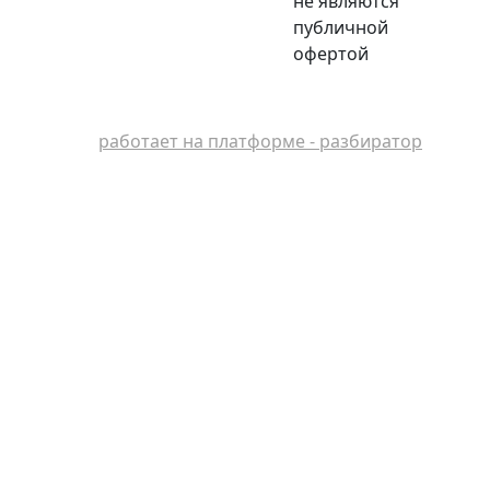
не являются
публичной
офертой
работает на платформе - разбиратор