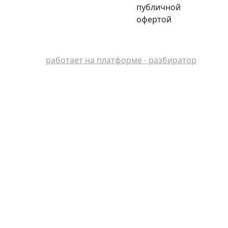
публичной
офертой
работает на платформе - разбиратор