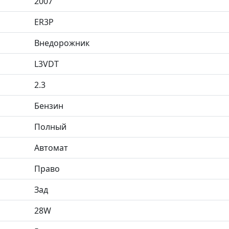
2007
ER3P
Внедорожник
L3VDT
2.3
Бензин
Полный
Автомат
Право
Зад
28W