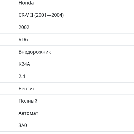
Honda
CR-V II (2001—2004)
2002
RD6
Внедорожник
K24A
2.4
Бензин
Полный
Автомат
3A0