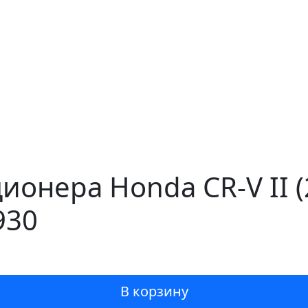
ионера Honda CR-V II 
930
В корзину