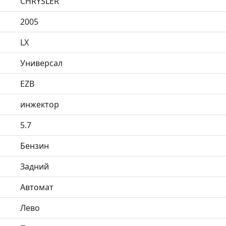
CHRYSLER
2005
LX
Универсал
EZB
инжектор
5.7
Бензин
Задний
Автомат
Лево